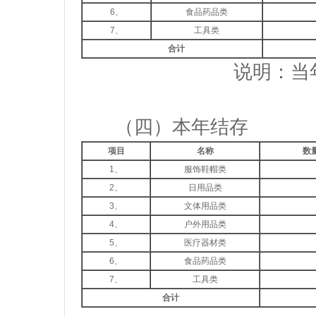
6、
食品药品类
7、
工具类
合计
说明：当年发放捐赠救灾物资
（四）本年结存
项目
名称
数量
1、
服饰鞋帽类
2、
日用品类
3、
文体用品类
4、
户外用品类
5、
医疗器材类
6、
食品药品类
7、
工具类
合计