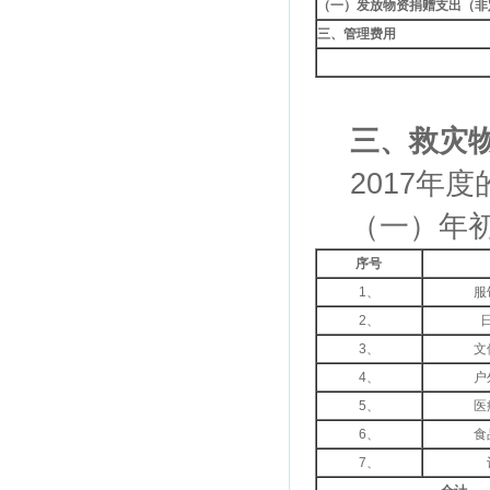
（一）发放物资捐赠支出（非
三、管理费用
三、救灾
2017年度
（一）年初
序号
1、
服
2、
3、
文
4、
户
5、
医
6、
食
7、