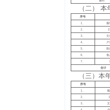
合计
（二） 本
序号
1、
服
2、
3、
文
4、
户
5、
医
6、
食
7、
合计
（三）本年
序号
1、
服
2、
3、
文
4、
户