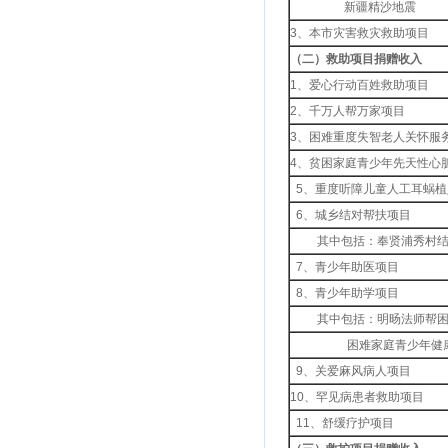
新疆精沙地震
3、本市灾害救灾救助项目
（二）救助项目捐赠收入
1、爱心行动百姓救助项目
2、千万人帮万家项目
3、困难重度失智老人关怀服
4、贫困家庭青少年先天性心
5、重度听障儿童人工耳蜗植
6、城乡结对帮扶项目
其中包括：奉贤浦秀村结
7、青少年助医项目
8、青少年助学项目
其中包括：明旸法师帮困
困难家庭青少年健康
9、关爱麻风病人项目
10、罕见病患者救助项目
11、舒缓疗护项目