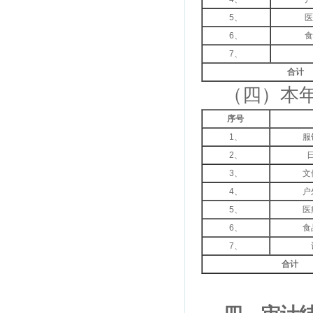
5、
医
6、
食
7、
合计
（四）本年
序号
1、
服
2、
3、
文
4、
户
5、
医
6、
食
7、
合计