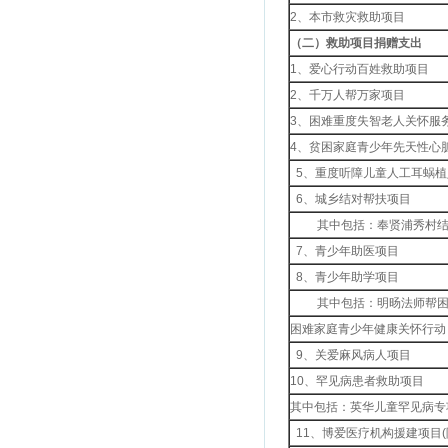
2、本市救灾救助项目
（二）救助项目捐赠支出
1、爱心行动百姓救助项目
2、千万人帮万家项目
3、困难重度失智老人关怀服
4、贫困家庭青少年先天性心
5、重度听障儿童人工耳蜗植
6、城乡结对帮扶项目
其中包括：奉贤浦秀村结
7、青少年助医项目
8、青少年助学项目
其中包括：明旸法师帮困
困难家庭青少年健康关怀行动
9、关爱麻风病人项目
10、罕见病患者救助项目
其中包括：英华儿童罕见病专
11、博爱医疗机构援建项目(