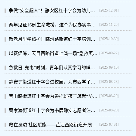
[2025-12-01]
争做“安全超人”！静安区红十字会为幼儿园教职工应急救护能力“充电赋能”
[2025-11-25]
两年见证16例生命救援，这个为民办实事项目今年再培训10万余名持证应急救护员
[2025-10-30]
敬老月里学照护！临汾路街道红十字培训进社区，手把手教老年介护技巧
[2025-09-22]
以赛促练，天目西路街道上演一场“急救英雄”大比拼
[2025-09-16]
急救日“充电”时刻，青年们认真学习的样子超赞！
[2025-08-28]
静安寺街道红十字会进校园，为市西学子播下“急救”的种子！
[2025-08-20]
宝山路街道红十字会为暑托班孩子筑起“防护墙”！
[2025-08-20]
曹家渡街道红十字会为书展静安志愿者注入“救在身边”的力量！
[2025-07-31]
救在身边 社区赋能——芷江西路街道开展应急救护培训