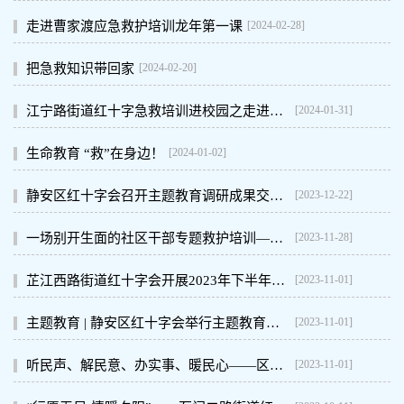
[2024-02-28]
走进曹家渡应急救护培训龙年第一课
[2024-02-20]
把急救知识带回家
[2024-01-31]
江宁路街道红十字急救培训进校园之走进寒托班
[2024-01-02]
生命教育 “救”在身边！
[2023-12-22]
静安区红十字会召开主题教育调研成果交流会
[2023-11-28]
一场别开生面的社区干部专题救护培训——大宁路街道强化社区干部应急处突能力建设
[2023-11-01]
芷江西路街道红十字会开展2023年下半年新进社工应急救护普及培训
[2023-11-01]
主题教育 | 静安区红十字会举行主题教育专题党课，推动主题教育走深走实
[2023-11-01]
听民声、解民意、办实事、暖民心——区红十字会深入开展“四百”大走访活动