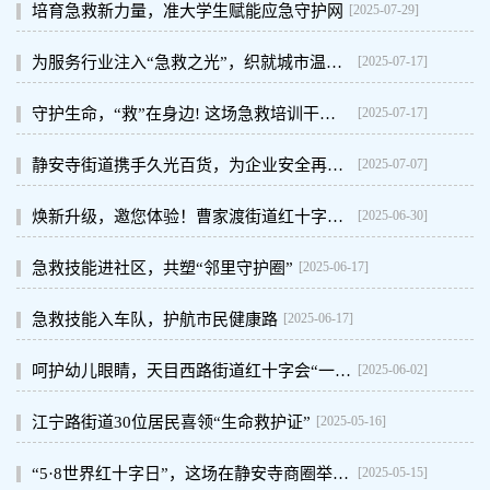
[2025-07-29]
培育急救新力量，准大学生赋能应急守护网
[2025-07-17]
为服务行业注入“急救之光”，织就城市温暖守护网
[2025-07-17]
守护生命，“救”在身边! 这场急救培训干货满满
[2025-07-07]
静安寺街道携手久光百货，为企业安全再添坚实屏障
[2025-06-30]
焕新升级，邀您体验！曹家渡街道红十字服务总站乔迁新址，期待您的到来
[2025-06-17]
急救技能进社区，共塑“邻里守护圈”
[2025-06-17]
急救技能入车队，护航市民健康路
[2025-06-02]
呵护幼儿眼睛，天目西路街道红十字会“一站一品”进校园
[2025-05-16]
江宁路街道30位居民喜领“生命救护证”
[2025-05-15]
“5·8世界红十字日”，这场在静安寺商圈举办的活动让大家直呼“太贴心了”！