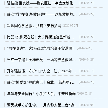
[2026-05-29]
强技能 重实操——静安区红十字会定制化创伤急救培训走进消防队
[2026-05-27]
静安“救”在身边·教研先行——这场救护师资“内功修炼”干货满满
[2026-05-27]
军地同心学急救，共筑平安防护网
[2026-05-27]
比武+实训双在线！大宁路街道这些新就业群体化身“急救守护者”
[2026-04-23]
“救在身边”，这场AED急救培训干货满满！
[2026-04-23]
当红十字遇上英雄电竞：一场跨界急救课，43名“电竞人”全员持证上岗！
[2026-03-13]
开年强技能，守护“心”安全！江宁2026年首期AED初级救护员培训正式开班
[2026-02-28]
静安“博爱红”护航春运十余载，流动医疗服务再升级
[2026-02-11]
年味与安全同行！小手拉大手，平安过新春
[2026-01-06]
警民携手守护生命，一月内静安第二台“功勋机”诞生！