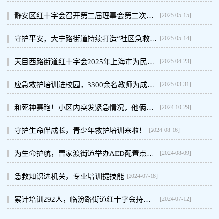
[2025-05-15]
静安区红十字会召开第二届理事会第二次全体会议
[2025-05-14]
守护平安，大宁路街道持续打造“社区急救响应圈”
[2025-04-23]
天目西路街道红十字会2025年上海市为民办实事项目“培训8万名持证应急救护员”全面启动
[2025-03-31]
应急救护培训进校园，3300余名教师为成长撑起"生命保护伞"
[2024-10-29]
和死神赛跑！小区内突发紧急情况，他俩上演“教科书式”救人
[2024-08-16]
守护生命伴成长，青少年救护培训来啦！
[2024-08-09]
为生命护航，曹家渡街道举办AED配置点位人员救护专项培训
[2024-07-18]
急救知识进机关，专业培训提技能
[2024-07-12]
累计培训292人，临汾路街道红十字会持续开展救护培训