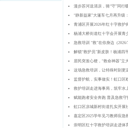
漫步苏河送清凉，骑“守”同行暖
“静新益家”大篷车七月再升级
青浦区开展2026年红十字救
杨浦大桥街道红十字会开展青
急救培训 “救”在你身边
(2026/7
解锁“救护员”新皮肤！杨浦四
居民突发心梗，“救命神器”立
这场急救培训，让特殊时刻更
监督护航，实事做实！虹口区
救护培训走进海事局，筑牢水
赋能跑者安全奔跑 普及急救守
虹口区凉城新村街道扎实开展社
嘉定区2025学年见习教师应
崇明区红十字救护培训走进体