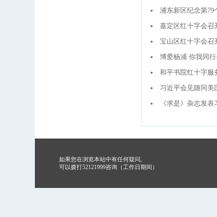
浦东新区纪念第79
嘉定区红十字会召
宝山区红十字会召
博爱杨浦 你我同
和平书院红十字服
习近平会见随同美
《求是》杂志发表
如果您在浏览本站中有任何疑问,
可以拨打52121999咨询（工作日期间）