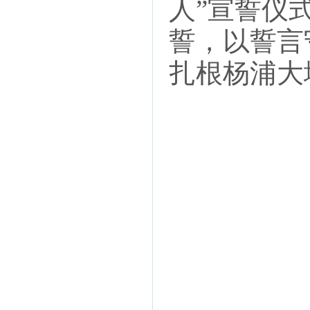
人”宣誓仪
誓，以誓言
扎根杨浦大