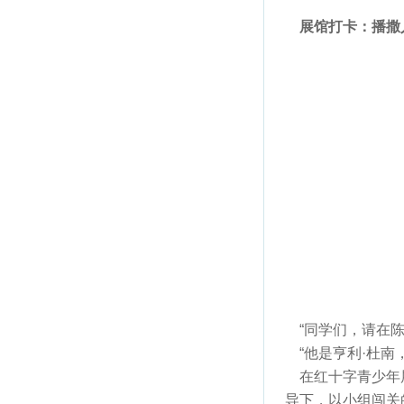
展馆打卡：播撒
“同学们，请在陈
“他是亨利·杜南
在红十字青少年展
导下，以小组闯关