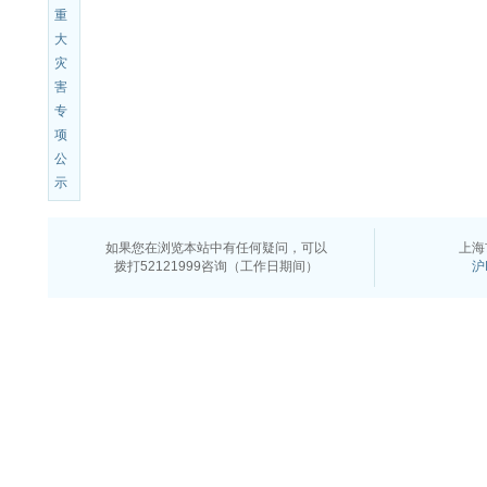
重
大
灾
害
专
项
公
示
如果您在浏览本站中有任何疑问，可以
上海
拨打52121999咨询（工作日期间）
沪