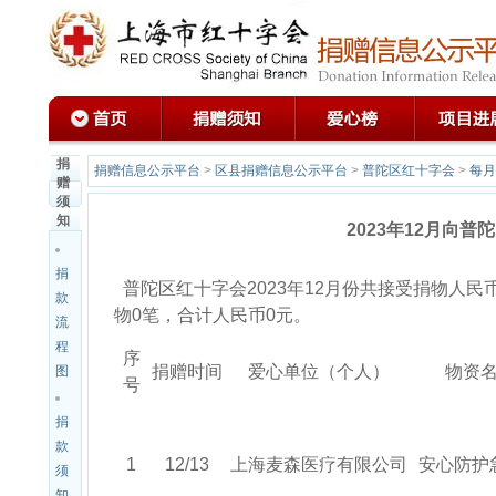
捐
捐赠信息公示平台
>
区县捐赠信息公示平台
>
普陀区红十字会
>
每月
赠
须
知
2023年12月向
捐
普陀区红十字会2023年12月份共接受捐物人民币2
款
物0笔，合计人民币0元。
流
程
序
捐赠时间
爱心单位（个人）
物资
图
号
捐
款
1
12/13
上海麦森医疗有限公司
安心防护
须
知