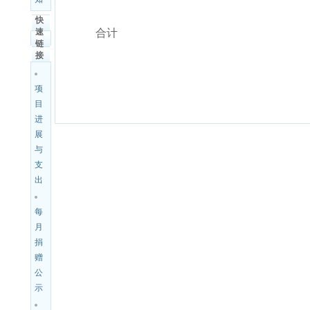
快
速
合计
链
接
项
目
进
展
与
支
出
每
月
捐
赠
公
示