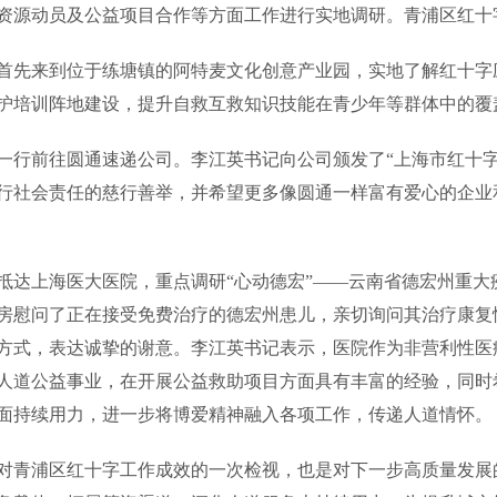
资源动员及公益项目合作等方面工作进行实地调研。青浦区红十
首先来到位于练塘镇的阿特麦文化创意产业园，实地了解红十字
护培训阵地建设，提升自救互救知识技能在青少年等群体中的覆
一行前往圆通速递公司。李江英书记向公司颁发了“上海市红十
行社会责任的慈行善举，并希望更多像圆通一样富有爱心的企业
抵达上海医大医院，重点调研“心动德宏”——云南省德宏州重
房慰问了正在接受免费治疗的德宏州患儿，亲切询问其治疗康复
方式，表达诚挚的谢意。李江英书记表示，医院作为非营利性医
人道公益事业，在开展公益救助项目方面具有丰富的经验，同时
面持续用力，进一步将博爱精神融入各项工作，传递人道情怀。
对青浦区红十字工作成效的一次检视，也是对下一步高质量发展