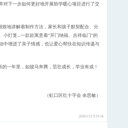
并对下一步如何更好地开展助学暖心项目进行了交
细致地讲解着制作方法，家长和孩子默契配合、分
灯笼...一款款寓意着“开门纳福、吉祥临门”的
动中增进了亲子情感，也让爱心帮扶在知识传递与
新的一年里，如骏马奔腾，茁壮成长，学业有成！
（虹口区红十字会 余思敏）
2026/1/12 9:19:34