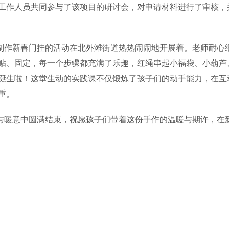
工作人员共同参与了该项目的研讨会，对申请材料进行了审核，
工制作新春门挂的活动在北外滩街道热热闹闹地开展着。老师耐心
贴、固定，每一个步骤都充满了乐趣，红绳串起小福袋、小葫芦、小
诞生啦！这堂生动的实践课不仅锻炼了孩子们的动手能力，在互
重。
暖意中圆满结束，祝愿孩子们带着这份手作的温暖与期许，在