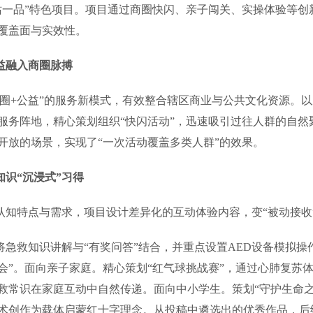
站一品”特色项目。项目通过商圈快闪、亲子闯关、实操体验等
覆盖面与实效性。
益融入商圈脉搏
圈+公益”的服务新模式，有效整合辖区商业与公共文化资源。
服务阵地，精心策划组织“快闪活动”，迅速吸引过往人群的自
开放的场景，实现了“一次活动覆盖多类人群”的效果。
识“沉浸式”习得
知特点与需求，项目设计差异化的互动体验内容，变“被动接收”
急救知识讲解与“有奖问答”结合，并重点设置AED设备模拟操
会”。面向亲子家庭。精心策划“红气球挑战赛”，通过心肺复苏
救常识在家庭互动中自然传递。面向中小学生。策划“守护生命
艺术创作为载体启蒙红十字理念。从投稿中遴选出的优秀作品，